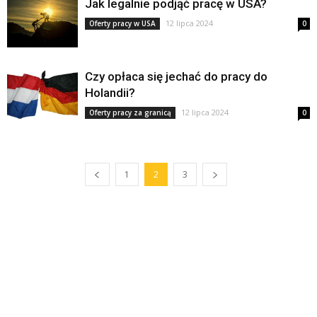
Jak legalnie podjąć pracę w USA?
12 lipca 2024
Oferty pracy w USA
0
Czy opłaca się jechać do pracy do
Holandii?
12 lipca 2024
Oferty pracy za granicą
0
1
2
3