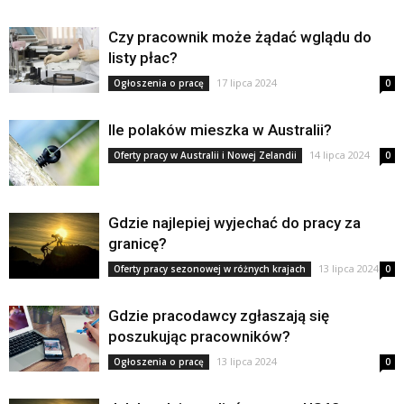
Czy pracownik może żądać wglądu do
listy płac?
17 lipca 2024
Ogłoszenia o pracę
0
Ile polaków mieszka w Australii?
14 lipca 2024
Oferty pracy w Australii i Nowej Zelandii
0
Gdzie najlepiej wyjechać do pracy za
granicę?
13 lipca 2024
Oferty pracy sezonowej w różnych krajach
0
Gdzie pracodawcy zgłaszają się
poszukując pracowników?
13 lipca 2024
Ogłoszenia o pracę
0