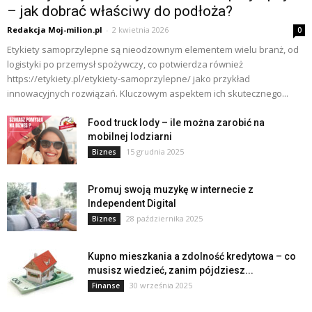
– jak dobrać właściwy do podłoża?
Redakcja Moj-milion.pl
-
2 kwietnia 2026
0
Etykiety samoprzylepne są nieodzownym elementem wielu branż, od
logistyki po przemysł spożywczy, co potwierdza również
https://etykiety.pl/etykiety-samoprzylepne/ jako przykład
innowacyjnych rozwiązań. Kluczowym aspektem ich skutecznego...
Food truck lody – ile można zarobić na
mobilnej lodziarni
15 grudnia 2025
Biznes
Promuj swoją muzykę w internecie z
Independent Digital
28 października 2025
Biznes
Kupno mieszkania a zdolność kredytowa – co
musisz wiedzieć, zanim pójdziesz...
30 września 2025
Finanse