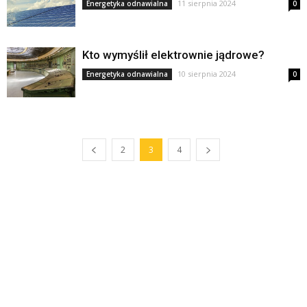
11 sierpnia 2024
Energetyka odnawialna
0
Kto wymyślił elektrownie jądrowe?
10 sierpnia 2024
Energetyka odnawialna
0
2
3
4