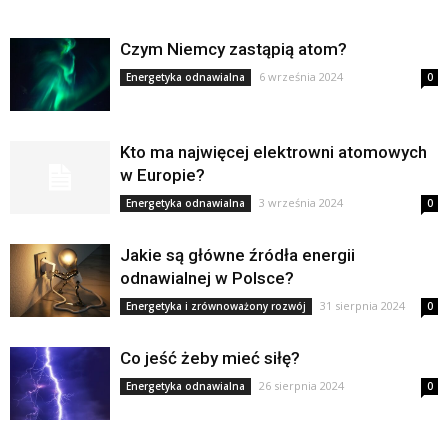
Czym Niemcy zastąpią atom?
6 września 2024
Energetyka odnawialna
0
Kto ma najwięcej elektrowni atomowych
w Europie?
3 września 2024
Energetyka odnawialna
0
Jakie są główne źródła energii
odnawialnej w Polsce?
31 sierpnia 2024
Energetyka i zrównoważony rozwój
0
Co jeść żeby mieć siłę?
26 sierpnia 2024
Energetyka odnawialna
0