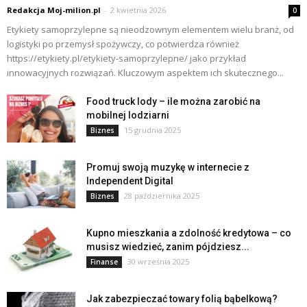
Redakcja Moj-milion.pl
-
2 kwietnia 2026
0
Etykiety samoprzylepne są nieodzownym elementem wielu branż, od
logistyki po przemysł spożywczy, co potwierdza również
https://etykiety.pl/etykiety-samoprzylepne/ jako przykład
innowacyjnych rozwiązań. Kluczowym aspektem ich skutecznego...
Food truck lody – ile można zarobić na
mobilnej lodziarni
15 grudnia 2025
Biznes
Promuj swoją muzykę w internecie z
Independent Digital
28 października 2025
Biznes
Kupno mieszkania a zdolność kredytowa – co
musisz wiedzieć, zanim pójdziesz...
30 września 2025
Finanse
Jak zabezpieczać towary folią bąbelkową?