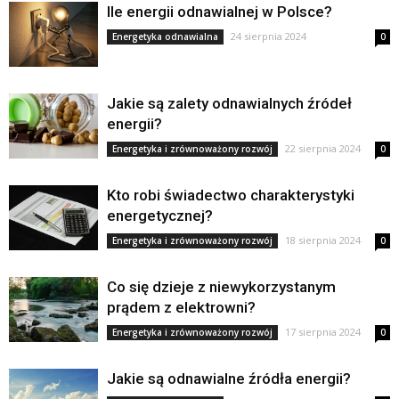
Ile energii odnawialnej w Polsce?
24 sierpnia 2024
Energetyka odnawialna
0
Jakie są zalety odnawialnych źródeł
energii?
22 sierpnia 2024
Energetyka i zrównoważony rozwój
0
Kto robi świadectwo charakterystyki
energetycznej?
18 sierpnia 2024
Energetyka i zrównoważony rozwój
0
Co się dzieje z niewykorzystanym
prądem z elektrowni?
17 sierpnia 2024
Energetyka i zrównoważony rozwój
0
Jakie są odnawialne źródła energii?