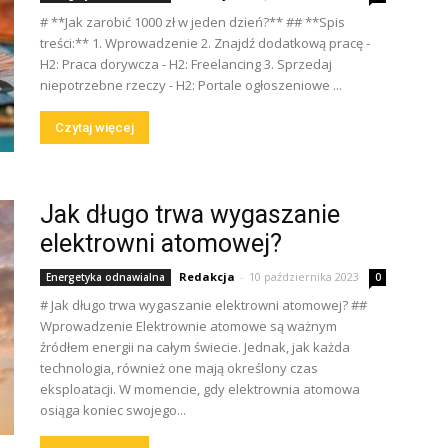
# **Jak zarobić 1000 zł w jeden dzień?** ## **Spis
treści:** 1. Wprowadzenie 2. Znajdź dodatkową pracę -
H2: Praca dorywcza - H2: Freelancing 3. Sprzedaj
niepotrzebne rzeczy - H2: Portale ogłoszeniowe ...
Czytaj więcej
Jak długo trwa wygaszanie
elektrowni atomowej?
Redakcja
-
10 października 2023
Energetyka odnawialna
0
# Jak długo trwa wygaszanie elektrowni atomowej? ##
Wprowadzenie Elektrownie atomowe są ważnym
źródłem energii na całym świecie. Jednak, jak każda
technologia, również one mają określony czas
eksploatacji. W momencie, gdy elektrownia atomowa
osiąga koniec swojego...