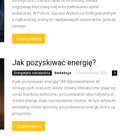
dzisiejszych czasach, w erze informacji, media
odgrywają kluczową rolę w kształtowaniu opinii
publicznej. W Polsce, Gazeta Wyborcza (GW) jest jednym
z najbardziej znanych i wpływowych dzienników. Jednak,
istnieje...
Czytaj więcej
Jak pozyskiwać energię?
Redakcja
-
3 października 2023
Energetyka odnawialna
0
# Jak pozyskiwać energię? ## Wprowadzenie W
dzisiejszych czasach, kiedy zmiany klimatyczne stają się
coraz bardziej widoczne, poszukiwanie alternatywnych
źródeł energii staje się niezwykle istotne. W tym artykule
omówimy różne sposoby pozyskiwania energii, które są
przyjazne...
Czytaj więcej