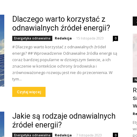
Dlaczego warto korzystać z
odnawialnych źródeł energii?
Redakcja
-
15 listopada 2023
Energetyka odnawialna
0
# Dlaczego warto korzystać z odnawialnych źródeł
energii? ## Wprowadzenie Odnawialne źródła energii są
coraz bardziej popularne w dzisiejszym świecie, a ich
znaczenie w kontekście ochrony środowiska i
zrównoważonego rozwoju jest nie do przecenienia. W
tym...
N
R
Czytaj więcej
s
w
Re
Jakie są rodzaje odnawialnych
Et
źródeł energii?
wi
po
Redakcja
-
7 listopada 2023
Energetyka odnawialna
0