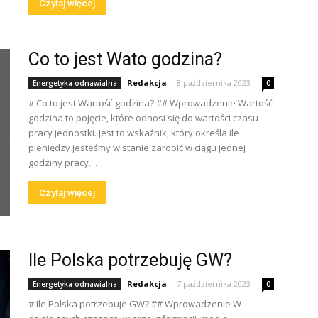
Czytaj więcej
Co to jest Wato godzina?
Redakcja
-
8 października 2023
Energetyka odnawialna
0
# Co to jest Wartość godzina? ## Wprowadzenie Wartość
godzina to pojęcie, które odnosi się do wartości czasu
pracy jednostki. Jest to wskaźnik, który określa ile
pieniędzy jesteśmy w stanie zarobić w ciągu jednej
godziny pracy....
Czytaj więcej
Ile Polska potrzebuję GW?
Redakcja
-
7 października 2023
Energetyka odnawialna
0
# Ile Polska potrzebuje GW? ## Wprowadzenie W