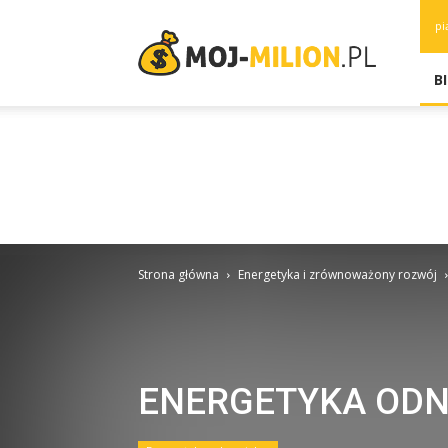
moj-
pi
milion.pl
B
Strona główna
Energetyka i zrównoważony rozwój
ENERGETYKA OD