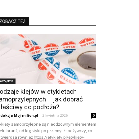
ZOBACZ TEŻ
arzędzia
odzaje klejów w etykietach
amoprzylepnych – jak dobrać
łaściwy do podłoża?
dakcja Moj-milion.pl
-
2 kwietnia 2026
0
ykiety samoprzylepne są nieodzownym elementem
elu branż, od logistyki po przemysł spożywczy, co
twierdza również https://etykiety.pl/etykiety-