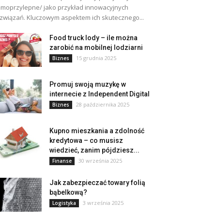
moprzylepne/ jako przykład innowacyjnych
związań. Kluczowym aspektem ich skutecznego...
Food truck lody – ile można
zarobić na mobilnej lodziarni
15 grudnia 2025
Biznes
Promuj swoją muzykę w
internecie z Independent Digital
28 października 2025
Biznes
Kupno mieszkania a zdolność
kredytowa – co musisz
wiedzieć, zanim pójdziesz...
30 września 2025
Finanse
Jak zabezpieczać towary folią
bąbelkową?
3 września 2025
Logistyka