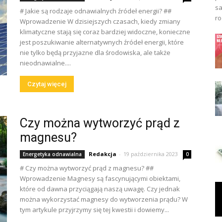
sa
# Jakie są rodzaje odnawialnych źródeł energii? ##
ro
Wprowadzenie W dzisiejszych czasach, kiedy zmiany
klimatyczne stają się coraz bardziej widoczne, konieczne
jest poszukiwanie alternatywnych źródeł energii, które
nie tylko będą przyjazne dla środowiska, ale także
nieodnawialne....
Czytaj więcej
Czy można wytworzyć prąd z
magnesu?
Redakcja
-
19 października 2023
Energetyka odnawialna
0
# Czy można wytworzyć prąd z magnesu? ##
Wprowadzenie Magnesy są fascynującymi obiektami,
które od dawna przyciągają naszą uwagę. Czy jednak
można wykorzystać magnesy do wytworzenia prądu? W
tym artykule przyjrzymy się tej kwestii i dowiemy...