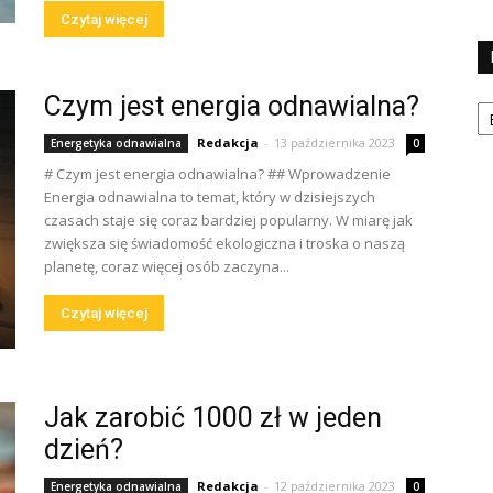
Czytaj więcej
Ka
Czym jest energia odnawialna?
Redakcja
-
13 października 2023
Energetyka odnawialna
0
# Czym jest energia odnawialna? ## Wprowadzenie
Energia odnawialna to temat, który w dzisiejszych
czasach staje się coraz bardziej popularny. W miarę jak
zwiększa się świadomość ekologiczna i troska o naszą
planetę, coraz więcej osób zaczyna...
Czytaj więcej
Jak zarobić 1000 zł w jeden
dzień?
Redakcja
-
12 października 2023
Energetyka odnawialna
0