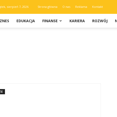
ątek, sierpień 7, 2026
Strona główna
O nas
Reklama
Kontakt
IZNES
EDUKACJA
FINANSE
KARIERA
ROZWÓJ
ZE