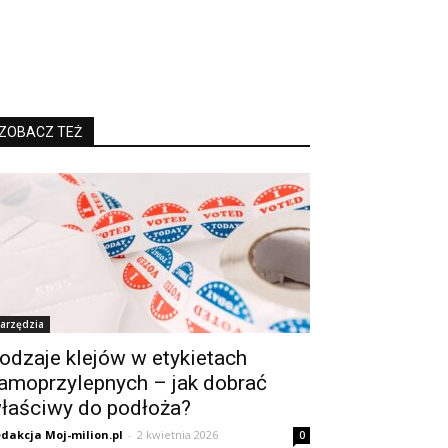
ZOBACZ TEŻ
arzędzia
odzaje klejów w etykietach
amoprzylepnych – jak dobrać
łaściwy do podłoża?
dakcja Moj-milion.pl
-
2 kwietnia 2026
0