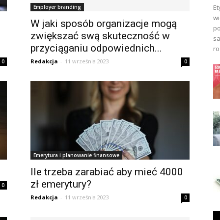
Et
Employer branding
wi
W jaki sposób organizacje mogą
po
zwiększać swą skuteczność w
sa
przyciąganiu odpowiednich...
ro
Redakcja
-
11 września 2023
0
0
Emerytura i planowanie finansowe
Ile trzeba zarabiać aby mieć 4000
zł emerytury?
0
Redakcja
-
11 września 2023
0