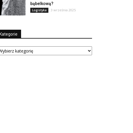
bąbelkową?
3 września 2025
Logistyka
Kategorie
tegorie