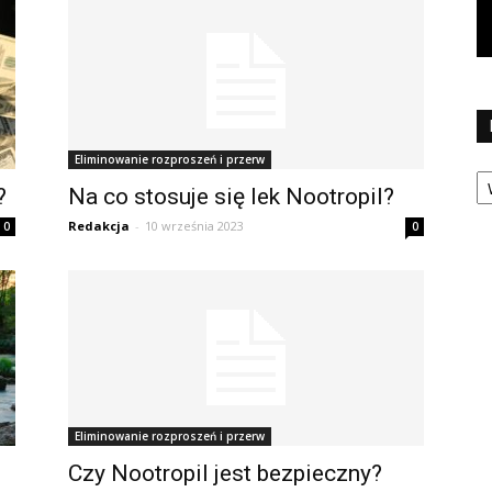
Eliminowanie rozproszeń i przerw
Ka
?
Na co stosuje się lek Nootropil?
Redakcja
-
10 września 2023
0
0
Eliminowanie rozproszeń i przerw
Czy Nootropil jest bezpieczny?