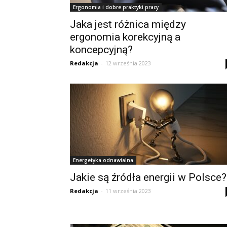
Ergonomia i dobre praktyki pracy
Jaka jest różnica między
ergonomia korekcyjną a
koncepcyjną?
Redakcja
-
12 września 2023
Energetyka odnawialna
Jakie są źródła energii w Polsce?
Redakcja
-
11 września 2023