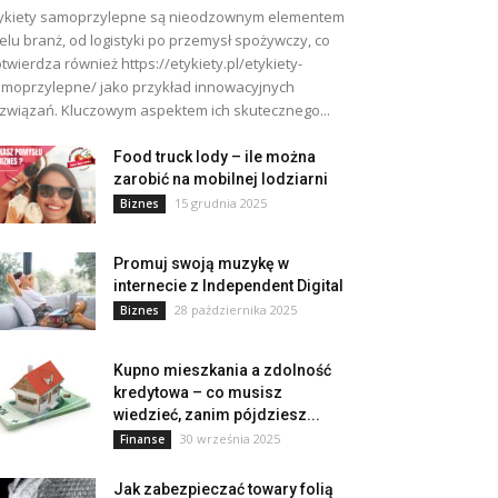
ykiety samoprzylepne są nieodzownym elementem
elu branż, od logistyki po przemysł spożywczy, co
twierdza również https://etykiety.pl/etykiety-
moprzylepne/ jako przykład innowacyjnych
związań. Kluczowym aspektem ich skutecznego...
Food truck lody – ile można
zarobić na mobilnej lodziarni
15 grudnia 2025
Biznes
Promuj swoją muzykę w
internecie z Independent Digital
28 października 2025
Biznes
Kupno mieszkania a zdolność
kredytowa – co musisz
wiedzieć, zanim pójdziesz...
30 września 2025
Finanse
Jak zabezpieczać towary folią