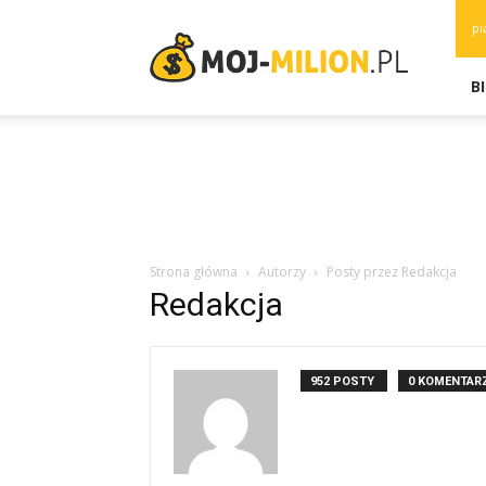
moj-
pi
milion.pl
B
Strona główna
Autorzy
Posty przez Redakcja
Redakcja
952 POSTY
0 KOMENTAR