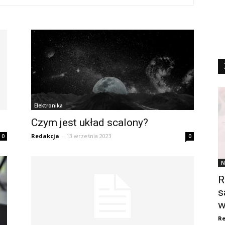
Elektronika
Czym jest układ scalony?
Redakcja
-
13 września 2023
0
0
N
R
s
w
Re