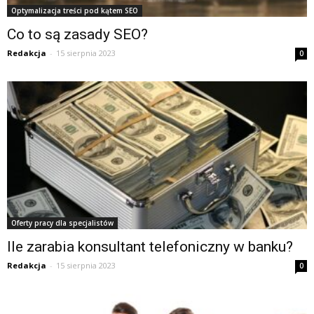
Optymalizacja treści pod kątem SEO
Co to są zasady SEO?
Redakcja
-
15 sierpnia 2023
0
Oferty pracy dla specjalistów
Ile zarabia konsultant telefoniczny w banku?
Redakcja
-
15 sierpnia 2023
0