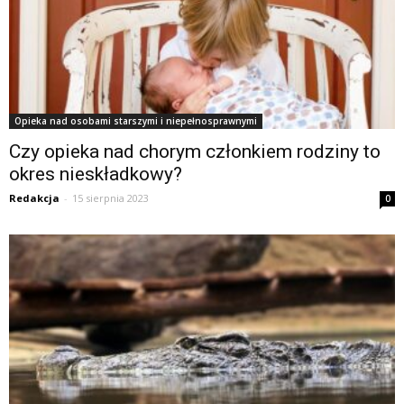
Opieka nad osobami starszymi i niepełnosprawnymi
Czy opieka nad chorym członkiem rodziny to
okres nieskładkowy?
Redakcja
-
15 sierpnia 2023
0