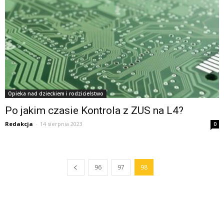
Opieka nad dzieckiem i rodzicielstwo
Po jakim czasie Kontrola z ZUS na L4?
Redakcja
-
14 sierpnia 2023
0
96
97
98