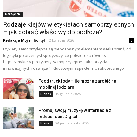
Narzędzia
Rodzaje klejów w etykietach samoprzylepnych
– jak dobrać właściwy do podłoża?
Redakcja Moj-milion.pl
-
2 kwietnia 2026
0
Etykiety samoprzylepne są nieodzownym elementem wielu branż, od
logistyki po przemysł spożywczy, co potwierdza również
https://etykiety.pl/etykiety-samoprzylepne/ jako przykład
innowacyjnych rozwiązań. Kluczowym aspektem ich skutecznego...
Food truck lody – ile można zarobić na
mobilnej lodziarni
15 grudnia 2025
Biznes
Promuj swoją muzykę w internecie z
Independent Digital
28 października 2025
Biznes